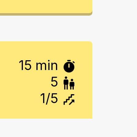
15 min
5
1
/5