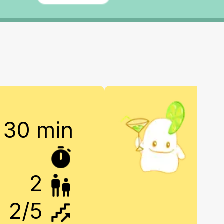
30 min
2
2
/5