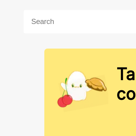
Ta
co