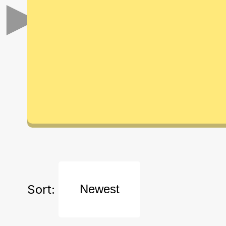
►
Sort: