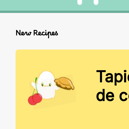
New Recipes
Tapi
de 