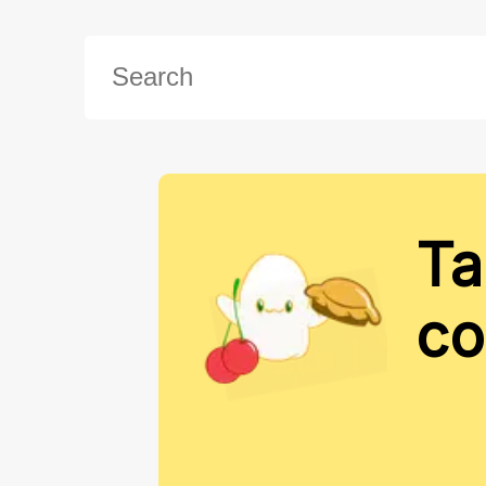
Ta
co