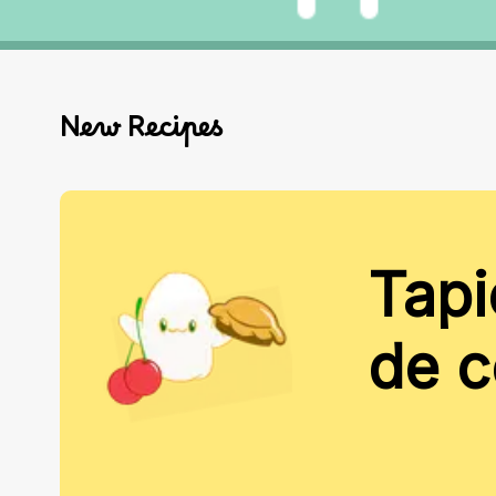
New Recipes
Tapi
de 