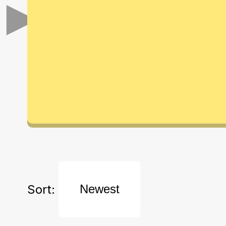
►
Sort: