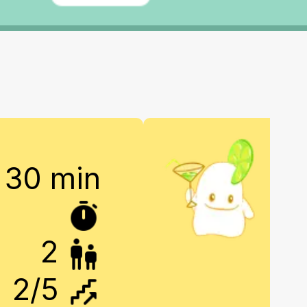
30 min
2
2
/5