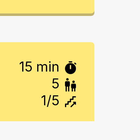
15 min
5
1
/5