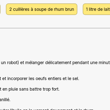
2 cuillères à soupe de rhum brun
1 litre de lait
u un robot) et mélanger délicatement pendant une minute
 et incorporer les oeufs entiers et le sel.
it en pluie sans battre trop fort.
nillé.