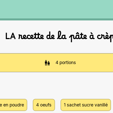
LA recette de la pâte à crè
4
portions
e en poudre
4 oeufs
1 sachet sucre vanillé