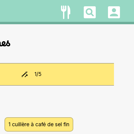
pes
1
/5
1 cuillère à café de sel fin