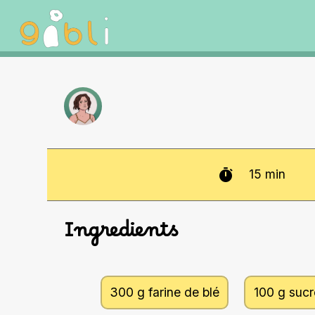
15
min
Ingredients
300 g farine de blé
100 g sucr