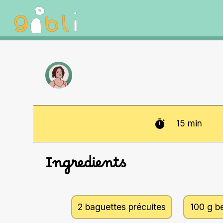
15
min
Ingredients
2 baguettes précuites
100 g b