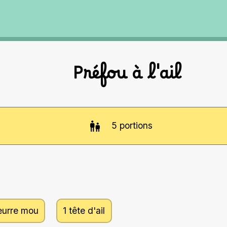
Préfou à l'ail
5
portions
eurre mou
1 tête d'ail